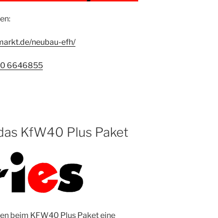
en:
arkt.de/neubau-efh/
00 6646855
 das KfW40 Plus Paket
elen beim KFW40 Plus Paket eine