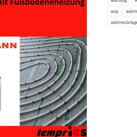
wartung
w
wrg
wärm
wärmerückg