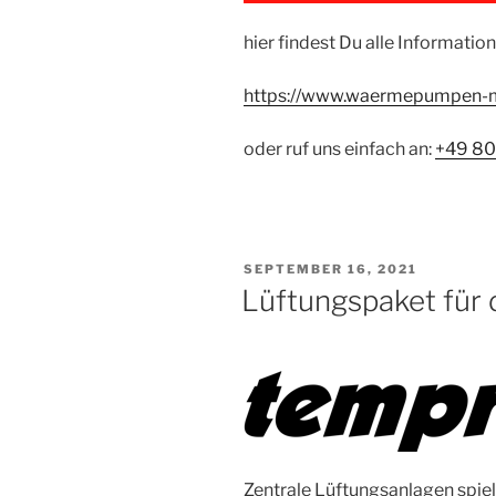
hier findest Du alle Information
https://www.waermepumpen-m
oder ruf uns einfach an:
+49 8
VERÖFFENTLICHT
SEPTEMBER 16, 2021
AM
Lüftungspaket für
Zentrale Lüftungsanlagen spi