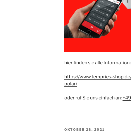
hier finden sie alle Information
https://www.tempries-shop.de
polar/
oder ruf Sie uns einfach an:
+49
VERÖFFENTLICHT
OKTOBER 28, 2021