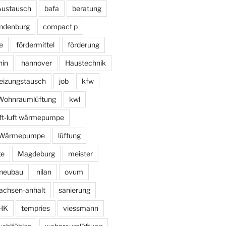
Austausch
bafa
beratung
ndenburg
compact p
e
fördermittel
förderung
hin
hannover
Haustechnik
eizungstausch
job
kfw
e Wohnraumlüftung
kwl
uft-luft wärmepumpe
r Wärmepumpe
lüftung
ge
Magdeburg
meister
neubau
nilan
ovum
achsen-anhalt
sanierung
HK
tempries
viessmann