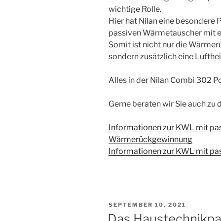
wichtige Rolle.
Hier hat Nilan eine besondere
passiven Wärmetauscher mit e
Somit ist nicht nur die Wärme
sondern zusätzlich eine Lufth
Alles in der Nilan Combi 302 Po
Gerne beraten wir Sie auch 
Informationen zur KWL mit pas
Wärmerückgewinnung
Informationen zur KWL mit p
VERÖFFENTLICHT
SEPTEMBER 10, 2021
AM
Das Haustechnikpak