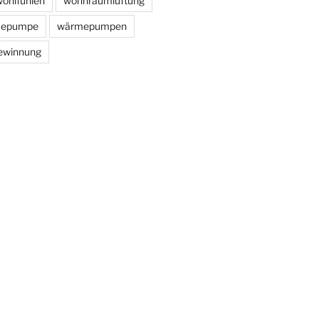
ohlfühlen
wohnraumlüftung
epumpe
wärmepumpen
ewinnung