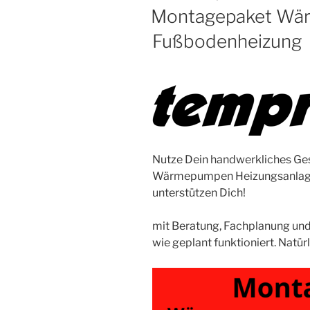
AM
Montagepaket Wä
Fußbodenheizung
Nutze Dein handwerkliches Ge
Wärmepumpen Heizungsanlage 
unterstützen Dich!
mit Beratung, Fachplanung und 
wie geplant funktioniert. Natürl