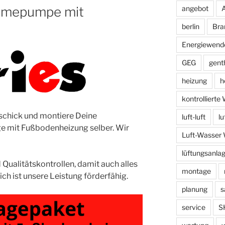
rmepumpe mit
angebot
berlin
Bra
Energiewend
GEG
gent
heizung
h
kontrolliert
schick und montiere Deine
luft-luft
l
mit Fußbodenheizung selber. Wir
Luft-Wasse
lüftungsanla
Qualitätskontrollen, damit auch alles
montage
ich ist unsere Leistung förderfähig.
planung
s
service
S