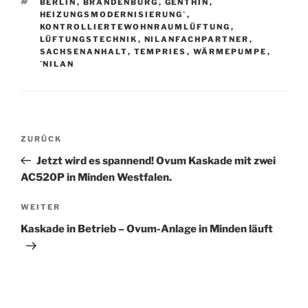
SCHLAGWÖRTER
BERLIN
,
BRANDENBURG
,
GENTHIN
,
HEIZUNGSMODERNISIERUNG`
,
KONTROLLIERTEWOHNRAUMLÜFTUNG
,
LÜFTUNGSTECHNIK
,
NILANFACHPARTNER
,
SACHSENANHALT
,
TEMPRIES
,
WÄRMEPUMPE
,
`NILAN
Beitragsnavigation
Vorheriger
ZURÜCK
Beitrag
Jetzt wird es spannend! Ovum Kaskade mit zwei
AC520P in Minden Westfalen.
Nächster
WEITER
Beitrag
Kaskade in Betrieb – Ovum-Anlage in Minden läuft