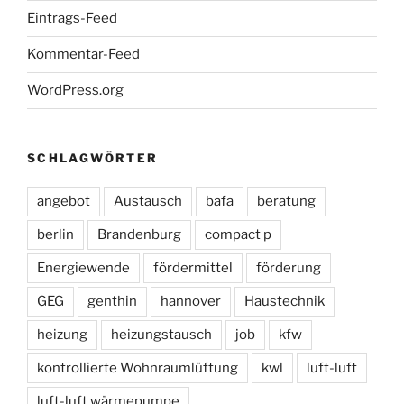
Eintrags-Feed
Kommentar-Feed
WordPress.org
SCHLAGWÖRTER
angebot
Austausch
bafa
beratung
berlin
Brandenburg
compact p
Energiewende
fördermittel
förderung
GEG
genthin
hannover
Haustechnik
heizung
heizungstausch
job
kfw
kontrollierte Wohnraumlüftung
kwl
luft-luft
luft-luft wärmepumpe