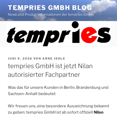
Zum
TEMPRIES GMBH BLOG
Inhalt
News und Produktinformationen der tempries GmbH
springen
VERÖFFENTLICHT
JUNI 9, 2026
VON
ARNE JEHLE
AM
tempries GmbH ist jetzt Nilan
autorisierter Fachpartner
Was das für unsere Kunden in Berlin, Brandenburg und
Sachsen-Anhalt bedeutet
Wir freuen uns, eine besondere Auszeichnung bekannt
zu geben: tempries GmbH ist ab sofort offiziell
Nilan