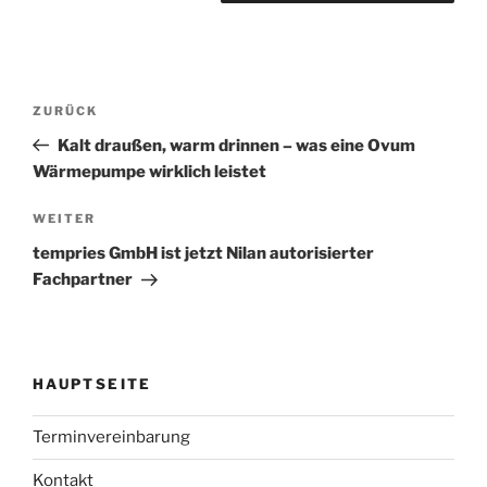
Beitragsnavigation
Vorheriger
ZURÜCK
Beitrag
Kalt draußen, warm drinnen – was eine Ovum
Wärmepumpe wirklich leistet
Nächster
WEITER
Beitrag
tempries GmbH ist jetzt Nilan autorisierter
Fachpartner
HAUPTSEITE
Terminvereinbarung
Kontakt