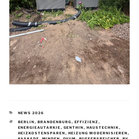
KATEGORIEN
NEWS 2026
SCHLAGWÖRTER
BERLIN
,
BRANDENBURG​​​​​​​​​​​​​​​​
,
EFFIZIENZ
,
ENERGIEAUTARKIE
,
GENTHIN
,
HAUSTECHNIK
,
HEIZKOSTENSPAREN
,
HEIZUNG MODERNISIEREN
,
KASKADE
,
MINDEN
,
OVUM
,
PUFFERSPEICHER
,
PV