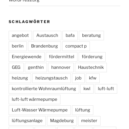
WordPress.org
SCHLAGWÖRTER
angebot
Austausch
bafa
beratung
berlin
Brandenburg
compact p
Energiewende
fördermittel
förderung
GEG
genthin
hannover
Haustechnik
heizung
heizungstausch
job
kfw
kontrollierte Wohnraumlüftung
kwl
luft-luft
luft-luft wärmepumpe
Luft-Wasser Wärmepumpe
lüftung
lüftungsanlage
Magdeburg
meister