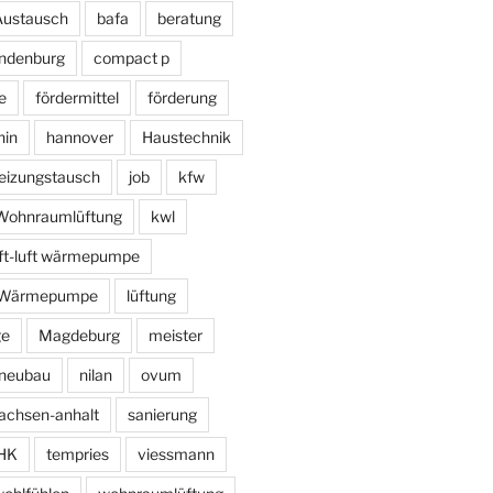
Austausch
bafa
beratung
ndenburg
compact p
e
fördermittel
förderung
hin
hannover
Haustechnik
eizungstausch
job
kfw
e Wohnraumlüftung
kwl
uft-luft wärmepumpe
r Wärmepumpe
lüftung
ge
Magdeburg
meister
neubau
nilan
ovum
achsen-anhalt
sanierung
HK
tempries
viessmann