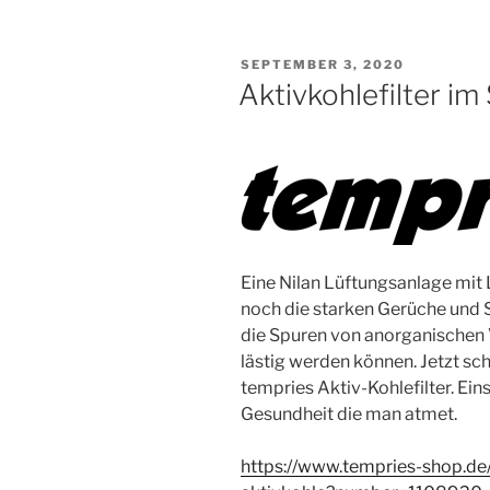
VERÖFFENTLICHT
SEPTEMBER 3, 2020
AM
Aktivkohlefilter im
Eine Nilan Lüftungsanlage mit Lu
noch die starken Gerüche und 
die Spuren von anorganischen 
lästig werden können. Jetzt sc
tempries Aktiv-Kohlefilter. Ei
Gesundheit die man atmet.
https://www.tempries-shop.de