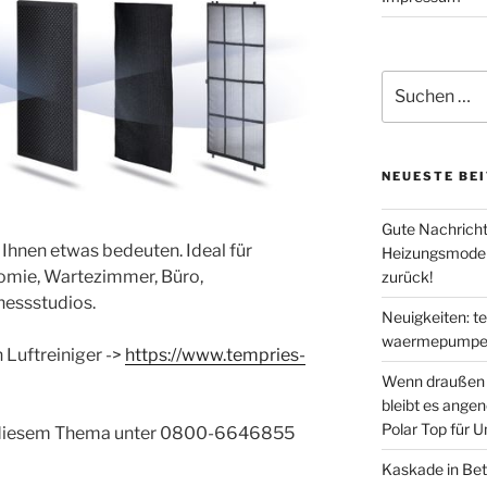
Suche
nach:
NEUESTE BE
Gute Nachricht
Ihnen etwas bedeuten. Ideal für
Heizungsmodern
omie, Wartezimmer, Büro,
zurück!
nessstudios.
Neuigkeiten: t
waermepumpen
n Luftreiniger ->
https://www.tempries-
Wenn draußen d
bleibt es ange
Polar Top für 
zu diesem Thema unter 0800-6646855
Kaskade in Bet