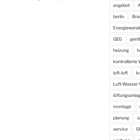
angebot
berlin
Bra
Energiewend
GEG
gent
heizung
h
kontrolliert
luft-luft
l
Luft-Wasse
lüftungsanla
montage
planung
s
service
S