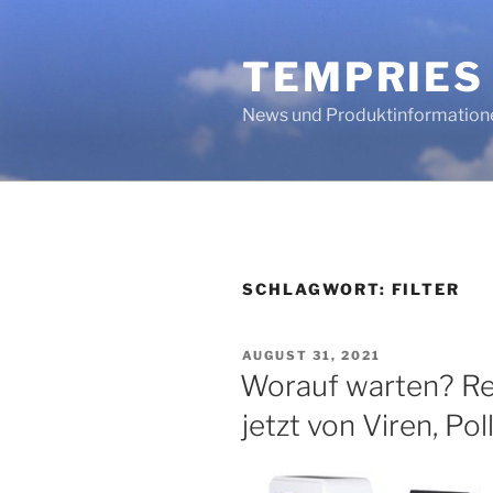
Zum
Inhalt
TEMPRIES
springen
News und Produktinformation
SCHLAGWORT:
FILTER
VERÖFFENTLICHT
AUGUST 31, 2021
AM
Worauf warten? Rei
jetzt von Viren, Po