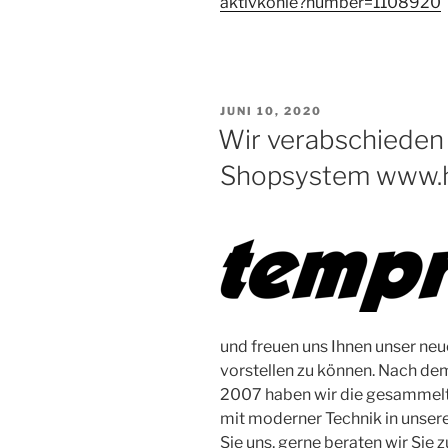
aktivkohle?number=1108920
VERÖFFENTLICHT
JUNI 10, 2020
AM
Wir verabschieden
Shopsystem www.h
und freuen uns Ihnen unser ne
vorstellen zu können. Nach de
2007 haben wir die gesammelte
mit moderner Technik in unser
Sie uns, gerne beraten wir Sie 