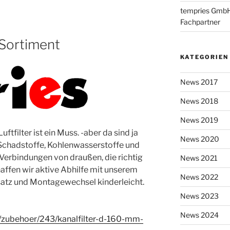
tempries GmbH i
Fachpartner
 Sortiment
KATEGORIEN
News 2017
News 2018
News 2019
ftfilter ist ein Muss. -aber da sind ja
News 2020
Schadstoffe, Kohlenwasserstoffe und
Verbindungen von draußen, die richtig
News 2021
haffen wir aktive Abhilfe mit unserem
News 2022
nsatz und Montagewechsel kinderleicht.
News 2023
News 2024
/zubehoer/243/kanalfilter-d-160-mm-