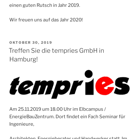
einen guten Rutsch in Jahr 2019.
Wir freuen uns auf das Jahr 2020!
VERÖFFENTLICHT
OKTOBER 30, 2019
AM
Treffen Sie die tempries GmbH in
Hamburg!
Am 25.11.2019 um 18.00 Uhr im Elbcampus /
EnergieBauZentrum. Dort findet ein Fach Seminar für
Ingenieure,
Architekten, Energieberater und Handwerker statt. Im