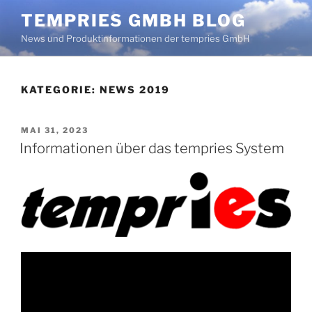
Zum
TEMPRIES GMBH BLOG
Inhalt
News und Produktinformationen der tempries GmbH
springen
KATEGORIE:
NEWS 2019
VERÖFFENTLICHT
MAI 31, 2023
AM
Informationen über das tempries System