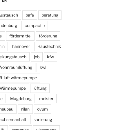
TER
Austausch
bafa
beratung
ndenburg
compact p
e
fördermittel
förderung
hin
hannover
Haustechnik
eizungstausch
job
kfw
e Wohnraumlüftung
kwl
uft-luft wärmepumpe
r Wärmepumpe
lüftung
ge
Magdeburg
meister
neubau
nilan
ovum
achsen-anhalt
sanierung
HK
tempries
viessmann