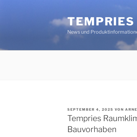
Zum
Inhalt
TEMPRIES
springen
News und Produktinformation
VERÖFFENTLICHT
SEPTEMBER 4, 2025
VON
ARNE
AM
Tempries Raumklim
Bauvorhaben