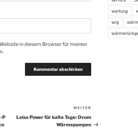
wartung
w
wrg
wärm
wärmerückg
Website in diesem Browser für meinen
n.
WEITER
Nächster
Beitrag
C-P
Leise Power für kalte Tage: Ovum
co
Wärmepumpen