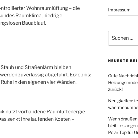
trollierter Wohnraumlüftung – die
Impressum
sundes Raumklima, niedrige
ungslosen Bauablauf.
Suche
nach:
NEUESTE BE
en, Staub und Straßenlärm bleiben
werden zuverlässig abgeführt. Ergebnis:
Gute Nachricht
 Ruhe in den eigenen vier Wänden.
Heizungsmodern
zurück!
Neuigkeiten: t
waermepumpen
 nutzt vorhandene Raumluftenergie
 Das senkt Ihre laufenden Kosten –
Wenn draußen d
bleibt es ange
Polar Top für 