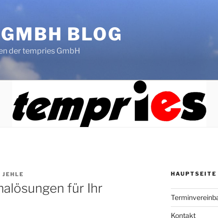
 GMBH BLOG
en der tempries GmbH
HAUPTSEITE
 JEHLE
alösungen für Ihr
Terminvereinb
Kontakt