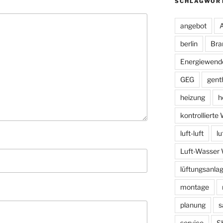
SCHLAGWÖR
angebot
berlin
Bra
Energiewend
GEG
gent
heizung
h
kontrolliert
luft-luft
l
Luft-Wasse
lüftungsanla
montage
planung
s
service
S