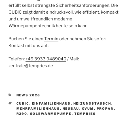
erfüllt selbst strengste Sicherheitsanforderungen. Die
CUBIC zeigt damit eindrucksvoll, wie effizient, kompakt
und umweltfreundlich moderne
Wärmepumpentechnik heute sein kann.
Buchen Sie einen
Termin
oder nehmen Sie sofort
Kontakt mit uns auf:
Telefon:
+49 3933 9489040
/ Mail:
zentrale@tempries.de
KATEGORIEN
NEWS 2026
SCHLAGWÖRTER
CUBIC
,
EINFAMILIENHAUS
,
HEIZUNGSTAUSCH
,
MEHRFAMILIENHAUS
,
NEUBAU
,
OVUM
,
PROPAN
,
R290
,
SOLEWÄRMEPUMPE
,
TEMPRIES