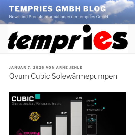
Zum
TEMPRIES GMBH BLOG
Inhalt
News und Produktinformationen der tempries GmbH
springen
VERÖFFENTLICHT
JANUAR 7, 2026
VON
ARNE JEHLE
AM
Ovum Cubic Solewärmepumpen