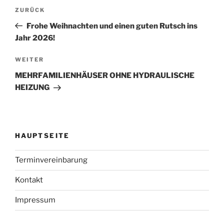
Beitragsnavigation
Vorheriger
ZURÜCK
Beitrag
Frohe Weihnachten und einen guten Rutsch ins
Jahr 2026!
Nächster
WEITER
Beitrag
MEHRFAMILIENHÄUSER OHNE HYDRAULISCHE
HEIZUNG
HAUPTSEITE
Terminvereinbarung
Kontakt
Impressum