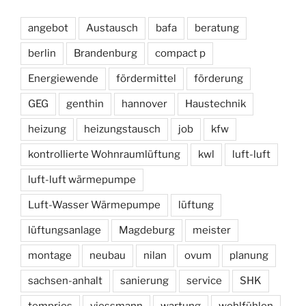
angebot
Austausch
bafa
beratung
berlin
Brandenburg
compact p
Energiewende
fördermittel
förderung
GEG
genthin
hannover
Haustechnik
heizung
heizungstausch
job
kfw
kontrollierte Wohnraumlüftung
kwl
luft-luft
luft-luft wärmepumpe
Luft-Wasser Wärmepumpe
lüftung
lüftungsanlage
Magdeburg
meister
montage
neubau
nilan
ovum
planung
sachsen-anhalt
sanierung
service
SHK