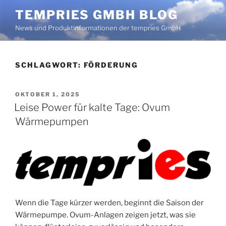
Zum
TEMPRIES GMBH BLOG
Inhalt
News und Produktinformationen der tempries GmbH
springen
SCHLAGWORT:
FÖRDERUNG
VERÖFFENTLICHT
OKTOBER 1, 2025
AM
Leise Power für kalte Tage: Ovum
Wärmepumpen
Wenn die Tage kürzer werden, beginnt die Saison der
Wärmepumpe. Ovum-Anlagen zeigen jetzt, was sie