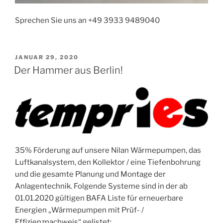
Sprechen Sie uns an +49 3933 9489040
VERÖFFENTLICHT
JANUAR 29, 2020
AM
Der Hammer aus Berlin!
35% Förderung auf unsere Nilan Wärmepumpen, das
Luftkanalsystem, den Kollektor / eine Tiefenbohrung
und die gesamte Planung und Montage der
Anlagentechnik. Folgende Systeme sind in der ab
01.01.2020 gültigen BAFA Liste für erneuerbare
Energien „Wärmepumpen mit Prüf- /
Effizienznachweis“ gelistet: