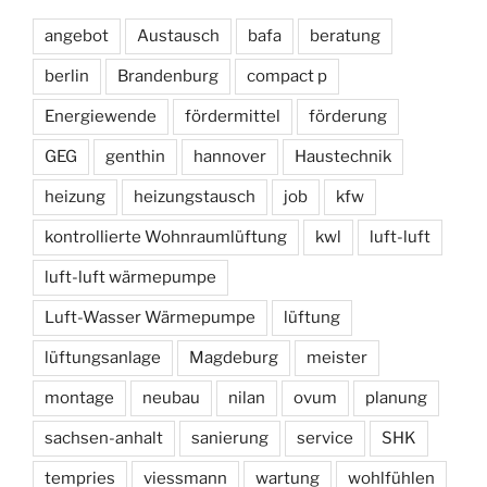
angebot
Austausch
bafa
beratung
berlin
Brandenburg
compact p
Energiewende
fördermittel
förderung
GEG
genthin
hannover
Haustechnik
heizung
heizungstausch
job
kfw
kontrollierte Wohnraumlüftung
kwl
luft-luft
luft-luft wärmepumpe
Luft-Wasser Wärmepumpe
lüftung
lüftungsanlage
Magdeburg
meister
montage
neubau
nilan
ovum
planung
sachsen-anhalt
sanierung
service
SHK
tempries
viessmann
wartung
wohlfühlen