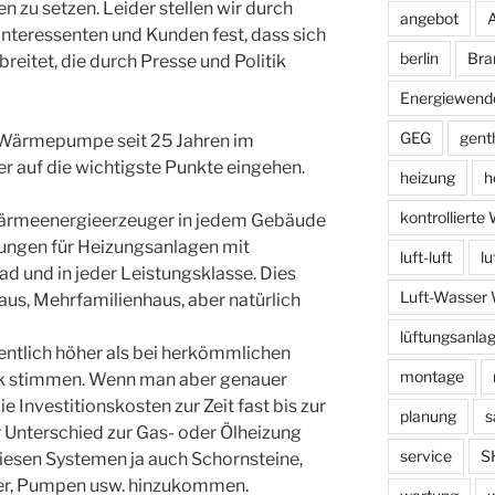
zu setzen. Leider stellen wir durch
angebot
Interessenten und Kunden fest, dass sich
berlin
Bra
reitet, die durch Presse und Politik
Energiewend
GEG
gent
 Wärmepumpe seit 25 Jahren im
ier auf die wichtigste Punkte eingehen.
heizung
h
kontrolliert
rmeenergieerzeuger in jedem Gebäude
sungen für Heizungsanlagen mit
luft-luft
l
d und in jeder Leistungsklasse. Dies
Luft-Wasse
nhaus, Mehrfamilienhaus, aber natürlich
lüftungsanla
entlich höher als bei herkömmlichen
montage
lick stimmen. Wenn man aber genauer
ie Investitionskosten zur Zeit fast bis zur
planung
s
r Unterschied zur Gas- oder Ölheizung
service
S
 diesen Systemen ja auch Schornsteine,
er, Pumpen usw. hinzukommen.