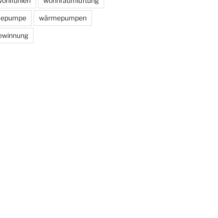
ohlfühlen
wohnraumlüftung
epumpe
wärmepumpen
ewinnung