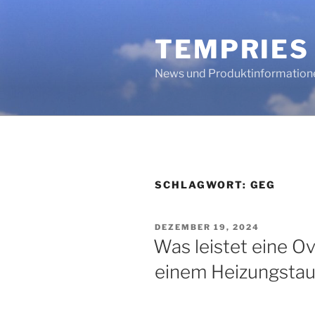
Zum
Inhalt
TEMPRIES
springen
News und Produktinformation
SCHLAGWORT:
GEG
VERÖFFENTLICHT
DEZEMBER 19, 2024
AM
Was leistet eine
einem Heizungsta