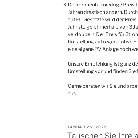
Der momentan niedrige Preis fü
Jahren drastisch ändern. Durc
auf EU Gesetzte wird der Prei
Jahr steigen. Innerhalb von 3 Ja
verdoppeln. Der Preis für Stro
Umstellung auf regenerative E
eine eigene PV Anlage noch we
Unsere Empfehlung ist ganz deut
Umstellung vor und finden Sie 
Gerne beraten wir Sie und arbei
aus.
VERÖFFENTLICHT
JANUAR 25, 2022
AM
Tauschen Sie Ihre 