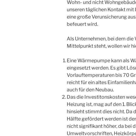
Wohn- und nicht Wohngebäuden 
unseren täglichen Kontakt mit 
eine große Verunsicherung ausb
befeuert wird.
Als Unternehmen, bei dem die
Mittelpunkt steht, wollen wir h
Eine Wärmepumpe kann als Wä
eingesetzt werden. Es gibt Lö
Vorlauftemperaturen bis 70 Gra
reicht für ein altes Einfamilie
auch für den Neubau.
Das die Investitonskosten wes
Heizung ist, mag auf den 1. B
hinsieht stimmt dies nicht. Da d
Hälfte gefördert werden ist de
nicht signifikant höher, da bei
Umweltvorschriften, Heizkörp