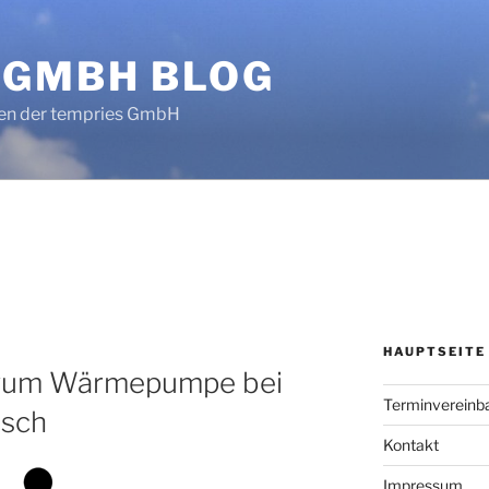
 GMBH BLOG
en der tempries GmbH
HAUPTSEITE
 Ovum Wärmepumpe bei
Terminvereinb
usch
Kontakt
Impressum