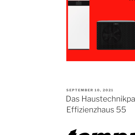
VERÖFFENTLICHT
SEPTEMBER 10, 2021
AM
Das Haustechnikpak
Effizienzhaus 55