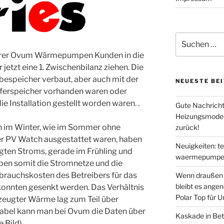
Suche
nach:
serer Ovum Wärmepumpen Kunden in die
 jetzt eine 1. Zwischenbilanz ziehen. Die
bespeicher verbaut, aber auch mit der
NEUESTE BE
fferspeicher vorhanden waren oder
 Installation gestellt worden waren. .
Gute Nachricht
Heizungsmodern
en im Winter, wie im Sommer ohne
zurück!
iner PV Watch ausgestattet waren, haben
Neuigkeiten: t
gten Stroms, gerade im Frühling und
waermepumpen
ben somit die Stromnetze und die
rbrauchskosten des Betreibers für das
Wenn draußen d
bleibt es ange
nnten gesenkt werden. Das Verhältnis
Polar Top für 
zeugter Wärme lag zum Teil über
abel kann man bei Ovum die Daten über
Kaskade in Bet
 Bild).