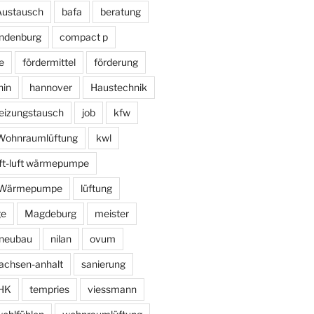
Austausch
bafa
beratung
ndenburg
compact p
e
fördermittel
förderung
hin
hannover
Haustechnik
eizungstausch
job
kfw
e Wohnraumlüftung
kwl
uft-luft wärmepumpe
r Wärmepumpe
lüftung
ge
Magdeburg
meister
neubau
nilan
ovum
achsen-anhalt
sanierung
HK
tempries
viessmann