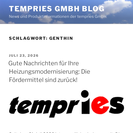
Zum
TEMPRIES GMBH BLOG
Inhalt
News und Produktinformationen der tempries GmbH
springen
SCHLAGWORT:
GENTHIN
VERÖFFENTLICHT
JULI 23, 2026
AM
Gute Nachrichten für Ihre
Heizungsmodernisierung: Die
Fördermittel sind zurück!