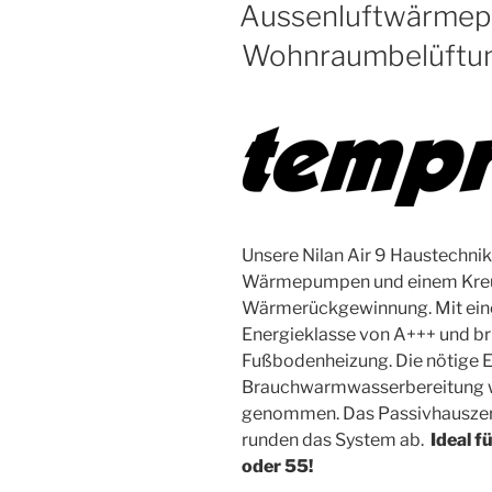
AM
Aussenluftwärmepu
Wohnraumbelüftu
Unsere Nilan Air 9 Haustechnik
Wärmepumpen und einem Kreu
Wärmerückgewinnung. Mit eine
Energieklasse von A+++ und br
Fußbodenheizung. Die nötige En
Brauchwarmwasserbereitung wi
genommen. Das Passivhauszer
runden das System ab.
Ideal f
oder 55!