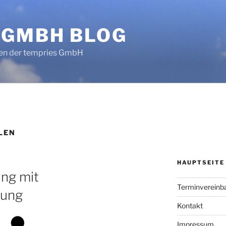
 GMBH BLOG
en der tempries GmbH
LEN
HAUPTSEITE
ung mit
Terminvereinb
ung
Kontakt
Impressum