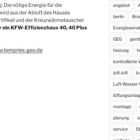
 Die nötige Energie für die
angebot
rd aus der Abluft des Hauses
berlin
Bra
tifikat und der Kreuzwärmetauscher
ür ein KFW-Effizienzhaus 40, 40 Plus
Energiewend
GEG
gent
w.tempries-geo.de
heizung
h
kontrolliert
luft-luft
l
Luft-Wasse
lüftungsanla
montage
planung
s
service
S