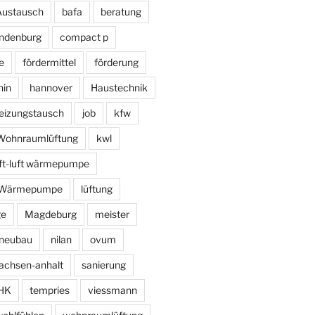
Austausch
bafa
beratung
ndenburg
compact p
e
fördermittel
förderung
hin
hannover
Haustechnik
eizungstausch
job
kfw
e Wohnraumlüftung
kwl
uft-luft wärmepumpe
r Wärmepumpe
lüftung
ge
Magdeburg
meister
neubau
nilan
ovum
achsen-anhalt
sanierung
HK
tempries
viessmann