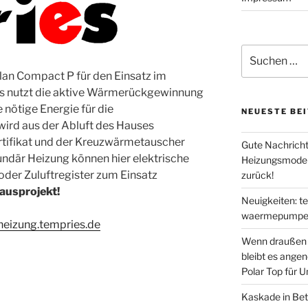
Suche
nach:
lan Compact P für den Einsatz im
us nutzt die aktive Wärmerückgewinnung
nötige Energie für die
NEUESTE BE
rd aus der Abluft des Hauses
tifikat und der Kreuzwärmetauscher
Gute Nachricht
undär Heizung können hier elektrische
Heizungsmodern
der Zuluftregister zum Einsatz
zurück!
hausprojekt!
Neuigkeiten: t
waermepumpen
theizung.tempries.de
Wenn draußen d
bleibt es ange
Polar Top für 
Kaskade in Bet