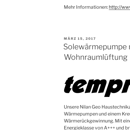
Mehr Informationen:
http://ww
VERÖFFENTLICHT
MÄRZ 15, 2017
AM
Solewärmepumpe mi
Wohnraumlüftung
Unsere Nilan Geo Haustechnikze
Wärmepumpen und einem Kreu
Wärmerückgewinnung. Mit eine
Energieklasse von A+++ und br