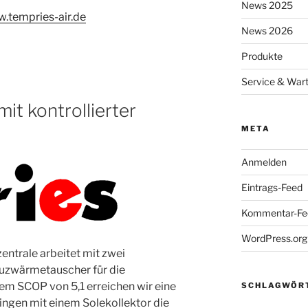
News 2025
w.tempries-air.de
News 2026
Produkte
Service & War
t kontrollierter
META
Anmelden
Eintrags-Feed
Kommentar-Fe
WordPress.org
ntrale arbeitet mit zwei
zwärmetauscher für die
m SCOP von 5,1 erreichen wir eine
SCHLAGWÖR
ingen mit einem Solekollektor die