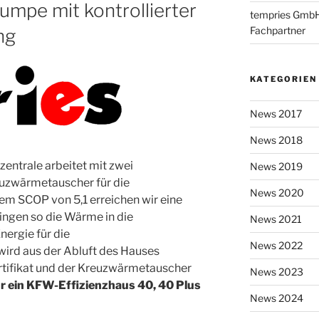
mpe mit kontrollierter
tempries GmbH i
Fachpartner
ng
KATEGORIEN
News 2017
News 2018
zentrale arbeitet mit zwei
News 2019
zwärmetauscher für die
News 2020
m SCOP von 5,1 erreichen wir eine
ingen so die Wärme in die
News 2021
ergie für die
News 2022
rd aus der Abluft des Hauses
tifikat und der Kreuzwärmetauscher
News 2023
ür ein KFW-Effizienzhaus 40, 40 Plus
News 2024