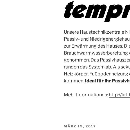
Unsere Haustechnikzentrale Ni
Passiv- und Niedrigenergieha
zur Erwärmung des Hauses. Die 
Brauchwarmwasserbereitung wi
genommen. Das Passivhauszer
runden das System ab. Als sek
Heizkörper, Fußbodenheizung o
kommen.
Ideal für Ihr Passiv
Mehr Informationen:
http://luf
VERÖFFENTLICHT
MÄRZ 15, 2017