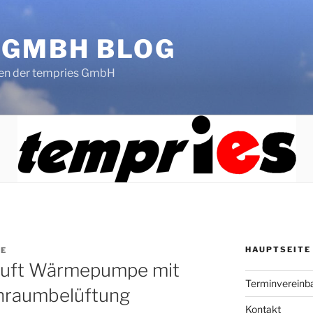
 GMBH BLOG
en der tempries GmbH
HAUPTSEITE
LE
Luft Wärmepumpe mit
Terminvereinb
hnraumbelüftung
Kontakt