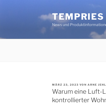
Zum
Inhalt
TEMPRIES
springen
News und Produktinformation
VERÖFFENTLICHT
MÄRZ 23, 2023
VON
ARNE JEH
AM
Warum eine Luft-
kontrollierter Wo