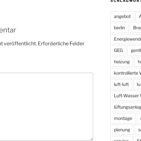
SCHLAGWÖR
angebot
berlin
Bra
entar
Energiewend
 veröffentlicht.
Erforderliche Felder
GEG
gent
heizung
h
kontrolliert
luft-luft
l
Luft-Wasse
lüftungsanla
montage
planung
s
service
S