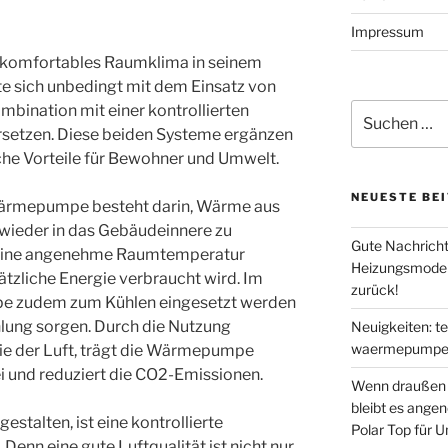
Impressum
d komfortables Raumklima in seinem
te sich unbedingt mit dem Einsatz von
Suche
ination mit einer kontrollierten
nach:
etzen. Diese beiden Systeme ergänzen
iche Vorteile für Bewohner und Umwelt.
NEUESTE BE
-Wärmepumpe besteht darin, Wärme aus
 wieder in das Gebäudeinnere zu
Gute Nachricht
n eine angenehme Raumtemperatur
Heizungsmodern
ätzliche Energie verbraucht wird. Im
zurück!
 zudem zum Kühlen eingesetzt werden
lung sorgen. Durch die Nutzung
Neuigkeiten: t
waermepumpen
ie der Luft, trägt die Wärmepumpe
 und reduziert die CO2-Emissionen.
Wenn draußen d
bleibt es ange
stalten, ist eine kontrollierte
Polar Top für 
enn eine gute Luftqualität ist nicht nur