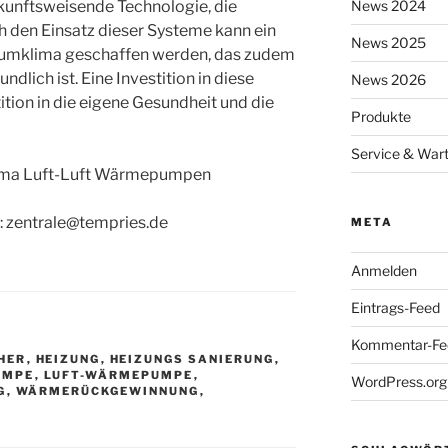
kunftsweisende Technologie, die
News 2024
ch den Einsatz dieser Systeme kann ein
News 2025
mklima geschaffen werden, das zudem
dlich ist. Eine Investition in diese
News 2026
tition in die eigene Gesundheit und die
Produkte
Service & War
hema Luft-Luft Wärmepumpen
: zentrale@tempries.de
META
Anmelden
Eintrags-Feed
Kommentar-Fe
HER
,
HEIZUNG
,
HEIZUNGS SANIERUNG
,
UMPE
,
LUFT-WÄRMEPUMPE
,
WordPress.org
G
,
WÄRMERÜCKGEWINNUNG
,