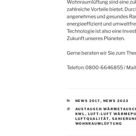
Wohnraumlüftung sind eine zu
zahlreiche Vorteile bietet. Dur
angenehmes und gesundes Rau
energieeffizient und umweltfreun
Technologie ist also eine Inves
Zukunft unseres Planeten.
Gerne beraten wir Sie zum T
Telefon: 0800-6646855 / Mail
KATEGORIEN
NEWS 2017
,
NEWS 2023
SCHLAGWÖRTER
AUSTAUSCH WÄRMETAUSC
KWL
,
LUFT-LUFT WÄRMEP
LUFTQUALITÄT
,
SANIERUN
WOHNRAUMLÜFTUNG