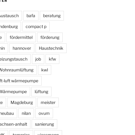
TER
Austausch
bafa
beratung
ndenburg
compact p
e
fördermittel
förderung
hin
hannover
Haustechnik
eizungstausch
job
kfw
e Wohnraumlüftung
kwl
uft-luft wärmepumpe
r Wärmepumpe
lüftung
ge
Magdeburg
meister
neubau
nilan
ovum
achsen-anhalt
sanierung
HK
tempries
viessmann