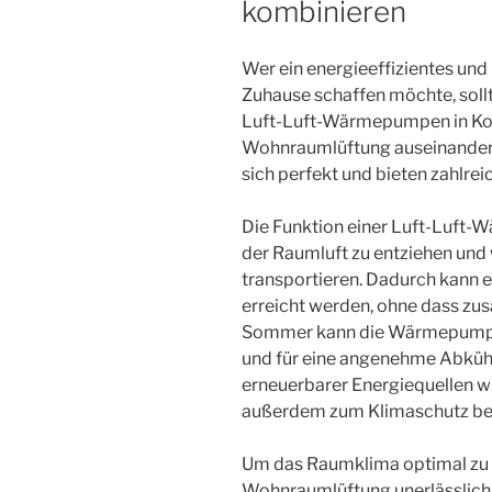
kombinieren
Wer ein energieeffizientes un
Zuhause schaffen möchte, soll
Luft-Luft-Wärmepumpen in Komb
Wohnraumlüftung auseinanders
sich perfekt und bieten zahlre
Die Funktion einer Luft-Luft
der Raumluft zu entziehen und
transportieren. Dadurch kan
erreicht werden, ohne dass zus
Sommer kann die Wärmepumpe
und für eine angenehme Abküh
erneuerbarer Energiequellen w
außerdem zum Klimaschutz bei
Um das Raumklima optimal zu ge
Wohnraumlüftung unerlässlich. D